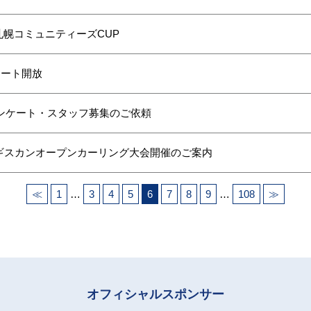
札幌コミュニティーズCUP
 シート開放
ンケート・スタッフ募集のご依頼
ンギスカンオープンカーリング大会開催のご案内
≪
1
…
3
4
5
6
7
8
9
…
108
≫
オフィシャルスポンサー