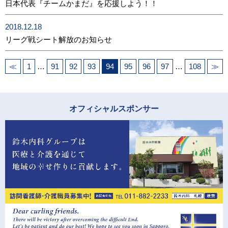
日本代表『チームかまだ』を応援しよう！！
2018.12.18
リーグ戦シート解放のお知らせ
≪
1
…
91
92
93
94
95
96
97
…
108
≫
オフィシャルスポンサー