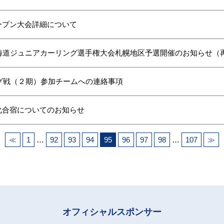
ープン大会詳細について
北海道ジュニアカーリング選手権大会札幌地区予選開催のお知らせ（
ーグ戦（２期）参加チームへの連絡事項
化合宿についてのお知らせ
≪
1
…
92
93
94
95
96
97
98
…
107
≫
オフィシャルスポンサー